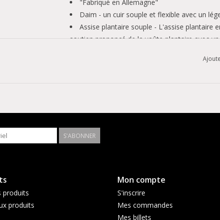
"Fabriqué en Allemagne"
Daim - un cuir souple et flexible avec un lég
Assise plantaire souple - L'assise plantaire 
soutien prononcé de la voûte plantaire avec 
un creux profond au niveau du talon et un espac
Ajoute
Semelle légère en EVA pour l'amortissement 
Évitez les chaleurs extrêmes
Tableau de conv
S'ABONNER
ts
Mon compte
 produits
S'inscrire
x produits
Mes commandes
Mes billets