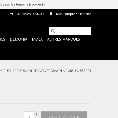
lus sur les témoins (cookies) »
0 Articles - C$0.00
Mon compte / S'inscrire
IES
DEMONIA
MOEA
AUTRES MARQUES
ACCUEIL
/
ARIZONA VL SFB VELVET GRAY N AR-GRSU-N 552323
+
AJOUTER AU PANIER