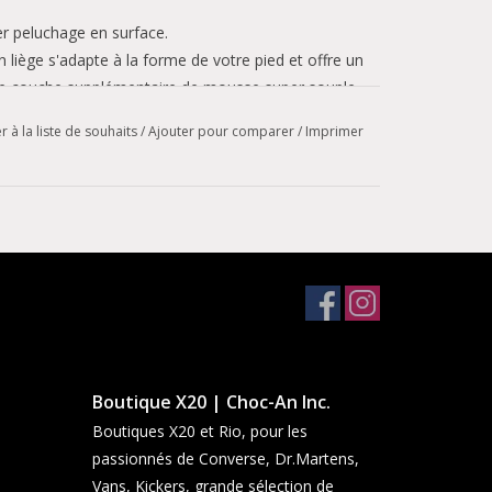
er peluchage en surface.
en liège s'adapte à la forme de votre pied et offre un
une couche supplémentaire de mousse super souple,
e spacieux pour les orteils ; doublée de daim.
r à la liste de souhaits
/
Ajouter pour comparer
/
Imprimer
et l'absorption des chocs.
ersion des pointures
Boutique X20 | Choc-An Inc.
Boutiques X20 et Rio, pour les
passionnés de Converse, Dr.Martens,
Vans, Kickers, grande sélection de