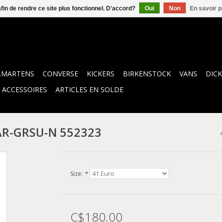
afin de rendre ce site plus fonctionnel. D'accord?
Oui
Non
En savoir p
.MARTENS
CONVERSE
KICKERS
BIRKENSTOCK
VANS
DICK
ACCESSOIRES
ARTICLES EN SOLDE
 AR-GRSU-N 552323
Size:
*
C$180.00