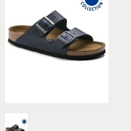
Demonia
MoEa
Autres marques
Vêtements
Accessoires
Articles en solde