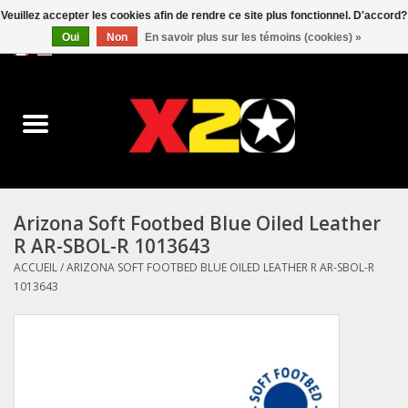
Veuillez accepter les cookies afin de rendre ce site plus fonctionnel. D'accord?
Oui
Non
En savoir plus sur les témoins (cookies) »
0 Articles - C$0.00
Accueil
Dr.Martens
Converse
Arizona Soft Footbed Blue Oiled Leather
R AR-SBOL-R 1013643
Kickers
ACCUEIL
/
ARIZONA SOFT FOOTBED BLUE OILED LEATHER R AR-SBOL-R
1013643
Birkenstock
Vans
Dickies