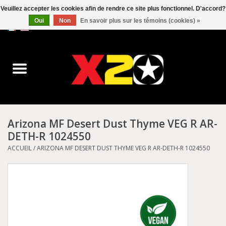
Veuillez accepter les cookies afin de rendre ce site plus fonctionnel. D'accord?
Oui
Non
En savoir plus sur les témoins (cookies) »
0 Articles - C$0.00
Accueil
Dr.Martens
Converse
Arizona MF Desert Dust Thyme VEG R AR-
DETH-R 1024550
Kickers
ACCUEIL
/
ARIZONA MF DESERT DUST THYME VEG R AR-DETH-R 1024550
Birkenstock
Vans
Dickies