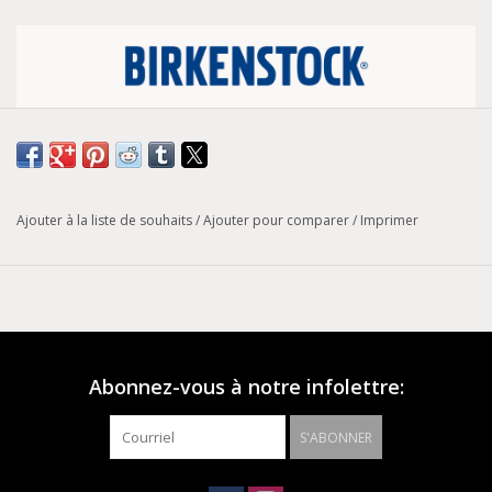
VEGAN
Tableau de conversion des pointures
Ajouter à la liste de souhaits
/
Ajouter pour comparer
/
Imprimer
Largeur :
Régulière
Modèle :
Arizona
La BIRKENSTOCK Arizona est un véritable classique qui,
depuis des décennies, fait le bonheur des hommes et des
femmes grâce à son design intemporel. La semelle extérieure
Abonnez-vous à notre infolettre:
de couleur coordonnée complète l'aspect sophistiqué de la
chaussure. Ce modèle classique a été remis au goût du jour
S'ABONNER
dans un nouveau matériau, avec une version végétalienne
désormais disponible. Elle est entièrement exempte de