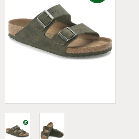
Demonia
MoEa
Autres marques
Vêtements
Accessoires
Articles en solde