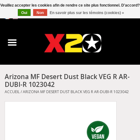
Veuillez accepter les cookies afin de rendre ce site plus fonctionnel. D'accord?
Oui
Non
En savoir plus sur les témoins (cookies) »
0 Articles - C$0.00
Accueil
Dr.Martens
Converse
Arizona MF Desert Dust Black VEG R AR-
DUBI-R 1023042
Kickers
ACCUEIL
/
ARIZONA MF DESERT DUST BLACK VEG R AR-DUBI-R 1023042
Birkenstock
Vans
Dickies