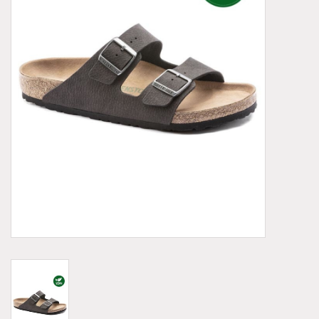
Demonia
MoEa
Autres marques
Vêtements
Accessoires
Articles en solde