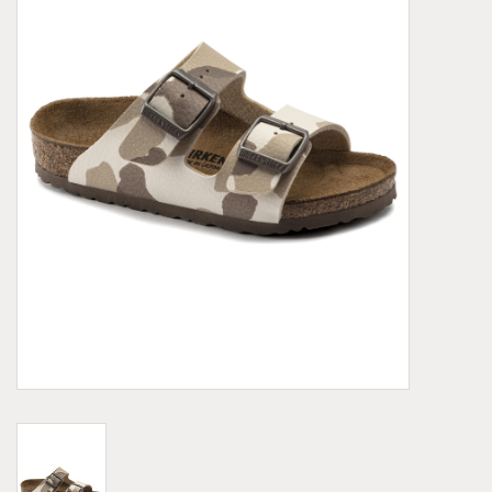
Demonia
MoEa
Autres marques
Vêtements
Accessoires
Articles en solde