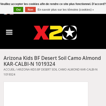
Veuillez accepter les cookies afin de rendre ce site plus fonctionnel. D'accord?
Oui
Non
En savoir plus sur les témoins (cookies) »
0 Articles - C$0.00
Accueil
Dr.Martens
Converse
Arizona Kids BF Desert Soil Camo Almond
KAR-CALBI-N 1019324
Kickers
ACCUEIL
/
ARIZONA KIDS BF DESERT SOIL CAMO ALMOND KAR-CALBI-N
1019324
Birkenstock
Vans
Dickies