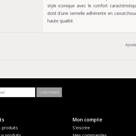
style iconique avec le confort caractéris
doté d'une semelle adhérente en caoutchouc e
haute qualité.
Semelle anatomique en liège-latex
Ajoute
Dessus : cuir naturel
Doublure de l'assise plantaire : daim
Semelle : EVA ; caoutchouc naturel
Détails : deux sangles, chacune avec une b
Fabriqué en Allemagne
S'ABONNER
ts
Mon compte
 produits
S'inscrire
x produits
Mes commandes