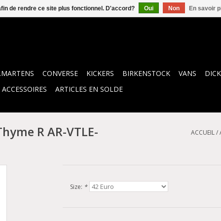
afin de rendre ce site plus fonctionnel. D'accord?
Oui
Non
En savoir p
.MARTENS
CONVERSE
KICKERS
BIRKENSTOCK
VANS
DICK
ACCESSOIRES
ARTICLES EN SOLDE
 Thyme R AR-VTLE-
ACCUEIL
/
Size:
*