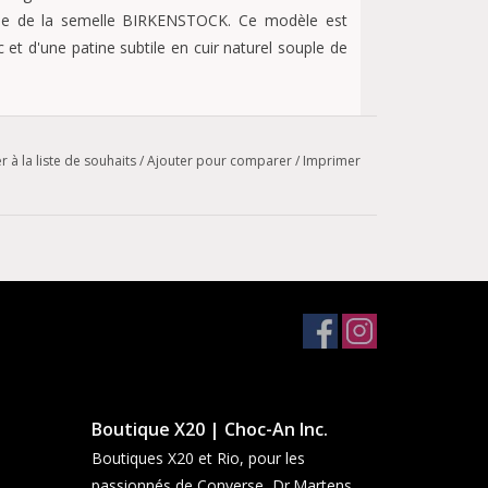
tique de la semelle BIRKENSTOCK. Ce modèle est
t d'une patine subtile en cuir naturel souple de
r à la liste de souhaits
/
Ajouter pour comparer
/
Imprimer
oucle métallique réglable individuellement
Boutique X20 | Choc-An Inc.
Boutiques X20 et Rio, pour les
passionnés de Converse, Dr.Martens,