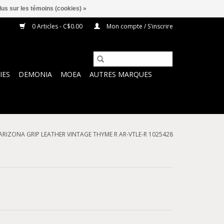
lus sur les témoins (cookies) »
0 Articles - C$0.00
Mon compte / S'inscrire
IES
DEMONIA
MOEA
AUTRES MARQUES
ARIZONA GRIP LEATHER VINTAGE THYME R AR-VTLE-R 1025428