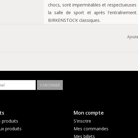
chocs, sont imperméables et respectueuses de 
la salle de sport et après l'entraînemen
BIRKENSTOCK classiques.
Ajoute
Semelle anatomique BIRKENSTOCK en E
Dessus/doublure/semelle : EVA moulé en 
Détails : deux sangles, chacune avec un
imperméable, lavable, ultra léger
Fabriqué en Allemagne
S'ABONNER
ts
Mon compte
 produits
S'inscrire
x produits
Mes commandes
Mes billets