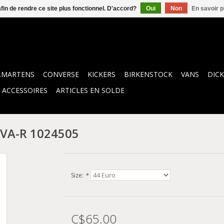
afin de rendre ce site plus fonctionnel. D'accord?
Oui
Non
En savoir p
.MARTENS
CONVERSE
KICKERS
BIRKENSTOCK
VANS
DICK
ACCESSOIRES
ARTICLES EN SOLDE
EVA-R 1024505
Size:
*
C$65.00