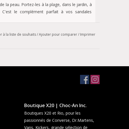
la peau. Portez-les à la plage, dans le jardin, à
t. C'est le complément parfait à vos sandales
r à la liste de souhaits
/
Ajouter pour comparer
/
Imprimer
VA
une seule pièce
e boucle à ardillon réglable individuellement ;
Boutique X20 | Choc-An Inc.
Boutiques X20 et Rio, pour les
passionnés de Converse, Dr.Martens,
Vans, Kickers, grande sélection de