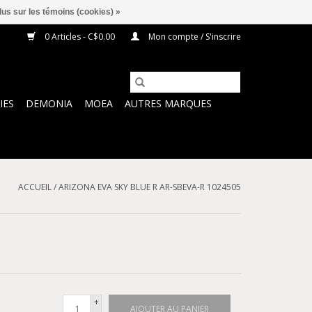
lus sur les témoins (cookies) »
0 Articles - C$0.00
Mon compte / S'inscrire
IES
DEMONIA
MOEA
AUTRES MARQUES
ACCUEIL
/
ARIZONA EVA SKY BLUE R AR-SBEVA-R 1024505
+
AJOUTER AU PANIER