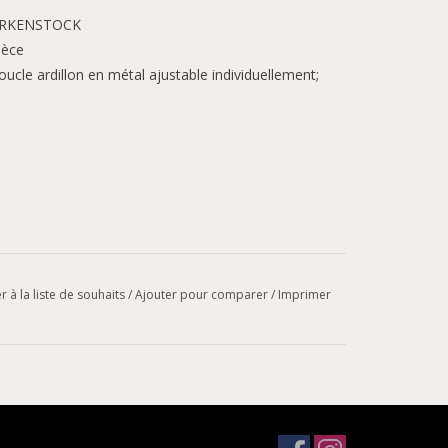
 BIRKENSTOCK
ièce
oucle ardillon en métal ajustable individuellement;
r à la liste de souhaits
/
Ajouter pour comparer
/
Imprimer