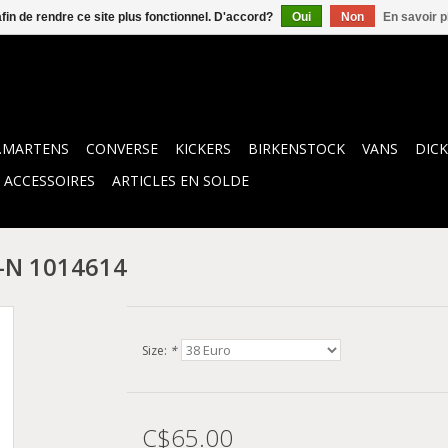
afin de rendre ce site plus fonctionnel. D'accord?
Oui
Non
En savoir p
.MARTENS
CONVERSE
KICKERS
BIRKENSTOCK
VANS
DICK
ACCESSOIRES
ARTICLES EN SOLDE
-N 1014614
Size:
*
C$65.00