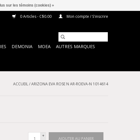
lus sur les témoins (cookies) »
0 Articles - C$0.00
Mon compte / S'inscrire
IES
DEMONIA
MOEA
AUTRES MARQUES
ACCUEIL
/
ARIZONA EVA ROSE N AR-ROEVA-N 1014614
+
AJOUTER AU PANIER