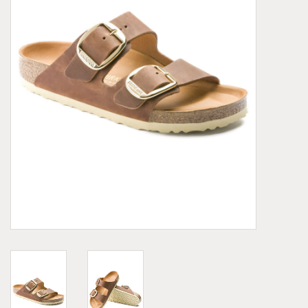
Demonia
MoEa
Autres marques
Vêtements
Accessoires
Articles en solde