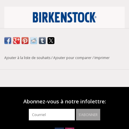
Tableau de conversion des pointures
Largeur :
Étroite
Ajouter à la liste de souhaits
/
Ajouter pour comparer
/
Imprimer
Modèle :
Arizona
Le légendaire modèle à deux lanières de BIRKENSTOCK avec
une boucle amplifiée - l'Arizona Big Buckle. La version Big
Buckle est dotée d'une grande boucle élégante qui crée un
design audacieux mais minimaliste. Montré en cuir nubuck
huilé.
Abonnez-vous à notre infolettre:
S'ABONNER
Semelle anatomique en liège et latex
Dessus : Cuir nubuck huilé