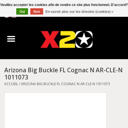
Veuillez accepter les cookies afin de rendre ce site plus fonctionnel. D'accord?
Oui
Non
En savoir plus sur les témoins (cookies) »
0 Articles - C$0.00
Accueil
Dr.Martens
Converse
Arizona Big Buckle FL Cognac N AR-CLE-N
1011073
Kickers
ACCUEIL
/
ARIZONA BIG BUCKLE FL COGNAC N AR-CLE-N 1011073
Birkenstock
Vans
Dickies