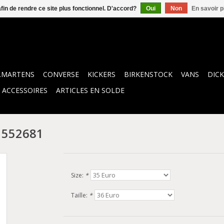
afin de rendre ce site plus fonctionnel. D'accord?
Oui
Non
En savoir p
.MARTENS
CONVERSE
KICKERS
BIRKENSTOCK
VANS
DICK
ACCESSOIRES
ARTICLES EN SOLDE
R 552681
Size:
*
Taille:
*