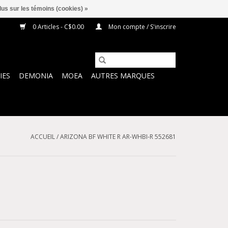
lus sur les témoins (cookies) »
0 Articles - C$0.00
Mon compte / S'inscrire
IES
DEMONIA
MOEA
AUTRES MARQUES
ACCUEIL
/
ARIZONA BF WHITE R AR-WHBI-R 552681