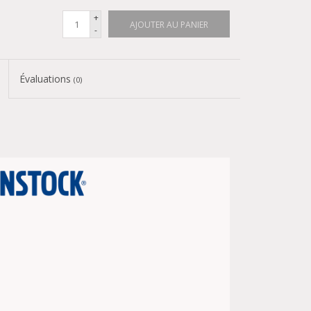
+
AJOUTER AU PANIER
-
Évaluations
(0)