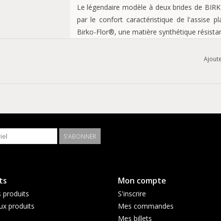
Le légendaire modèle à deux brides de BIRK
par le confort caractéristique de l'assise 
Birko-Flor®, une matière synthétique résistan
Ajoute
Semelle anatomique en liège-latex
Tige : Birko-Flor®
Doublure de l'assise plantaire : daim
Semelle : EVA
Détails : deux brides, chacune avec une bo
Fabriqué en Allemagne
S'ABONNER
ts
Mon compte
 produits
S'inscrire
x produits
Mes commandes
Mes billets