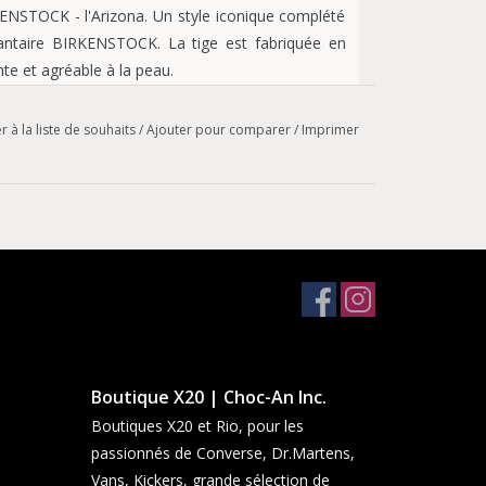
ENSTOCK - l'Arizona. Un style iconique complété
plantaire BIRKENSTOCK. La tige est fabriquée en
te et agréable à la peau.
r à la liste de souhaits
/
Ajouter pour comparer
/
Imprimer
ucle métallique réglable individuellement
Boutique X20 | Choc-An Inc.
Boutiques X20 et Rio, pour les
passionnés de Converse, Dr.Martens,
Vans, Kickers, grande sélection de