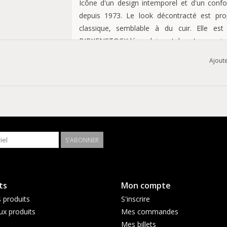
Icône d'un design intemporel et d'un confort
depuis 1973. Le look décontracté est pro
classique, semblable à du cuir. Elle e
BIRKENSTOCK légendaires, tels qu'une assise 
Ajoute
L'assise plantaire profilée en liège-latex 
Tige en cuir synthétique Birko-Flor
Doublure de l'assise plantaire en daim pou
Semelle en EVA souple et légère
Deux brides réglables avec boucles en mé
Estampille de qualité "Made in Germany" su
S'ABONNER
ts
Mon compte
 produits
S'inscrire
x produits
Mes commandes
Mes billets