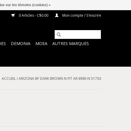
lus sur les témoins (cookies) »
0 Articles - C$0.00
Mon compte / S'inscrire
IES
DEMONIA
MOEA
AUTRES MARQUES
ACCUEIL
/
ARIZONA BF DARK BROWN N FIT AR-BRBI-N 51703