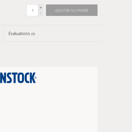
+
AJOUTER AU PANIER
-
Évaluations
(0)