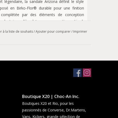
 légendaire, la sandale Arizona définit le style
posé en Birko-Flor® durable pour une finition
st complétée par des éléments de conception
plantaire en liège-latex pour un soutien optimal.
r à la liste de souhaits
/
Ajouter pour comparer
/
Imprimer
crée un soutien personnalisé à l'usage.
r plus de confort
tal
r l'assise plantaire
Boutique X20 | Choc-An Inc.
Boutiques X20 et Rio, pour les
passionnés de Converse, Dr.Martens,
Vans, Kickers, grande sélection de