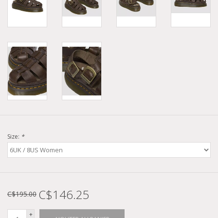
Size:
*
C$146.25
C$195.00
+