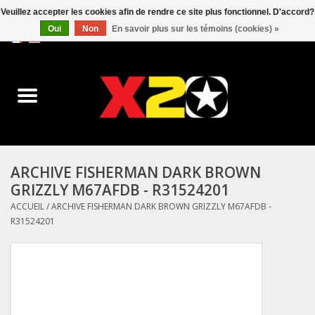
Veuillez accepter les cookies afin de rendre ce site plus fonctionnel. D'accord?
Oui
Non
En savoir plus sur les témoins (cookies) »
0 Articles - C$0.00
Accueil
Dr.Martens
Converse
ARCHIVE FISHERMAN DARK BROWN
GRIZZLY M67AFDB - R31524201
Kickers
ACCUEIL
/
ARCHIVE FISHERMAN DARK BROWN GRIZZLY M67AFDB -
R31524201
Birkenstock
Vans
Dickies