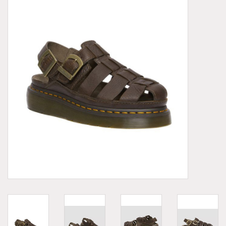
Demonia
MoEa
Autres marques
Vêtements
Accessoires
Articles en solde