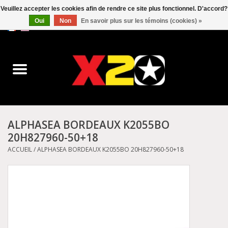
Veuillez accepter les cookies afin de rendre ce site plus fonctionnel. D'accord?
Oui
Non
En savoir plus sur les témoins (cookies) »
0 Articles - C$0.00
Accueil
Dr.Martens
Converse
ALPHASEA BORDEAUX K2055BO
20H827960-50+18
Kickers
ACCUEIL
/
ALPHASEA BORDEAUX K2055BO 20H827960-50+18
Birkenstock
Vans
Dickies