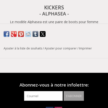
KICKERS
- ALPHASEA -
Le modèle Alphasea est une paire de boots pour femme
composée d'une tige 100% cuir de couleur bordeaux et d'une
doublure 60% synthétique 40% textile. Ces boots possèdent une
semelle intérieure en synthétique, une semelle extérieure en
thermopropylène et une fermeture à élastique.
Ajouter à la liste de souhaits
/
Ajouter pour comparer
/
Imprimer
Genres: Femme
Types: Boots / Bottines
Styles: Ville
Coloris: Bordeaux
Abonnez-vous à notre infolettre:
Saison: Automne/Hiver
Tige: Cuir
S'ABONNER
Doublure: 60% Synthétique 40% Textile
Fermetures: ELASTIQUE