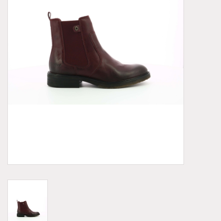
Demonia
MoEa
Autres marques
Vêtements
Accessoires
Articles en solde