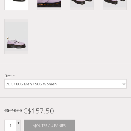
Size:
*
C$157.50
C$210.00
+
AJOUTER AU PANIER
-