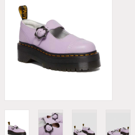
Demonia
MoEa
Autres marques
Vêtements
Accessoires
Articles en solde