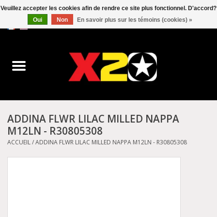
Veuillez accepter les cookies afin de rendre ce site plus fonctionnel. D'accord?
Oui
Non
En savoir plus sur les témoins (cookies) »
0 Articles - C$0.00
Accueil
Dr.Martens
Converse
ADDINA FLWR LILAC MILLED NAPPA
M12LN - R30805308
Kickers
ACCUEIL
/
ADDINA FLWR LILAC MILLED NAPPA M12LN - R30805308
Birkenstock
Vans
Dickies