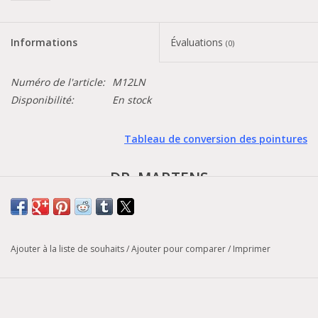
Informations
Évaluations
(0)
Numéro de l'article:
M12LN
Disponibilité:
En stock
Tableau de conversion des pointures
DR. MARTENS
- Addina -
Inspirée de notre Mary-Jane des années 1980. L'Addina s'élève
Ajouter à la liste de souhaits
/
Ajouter pour comparer
/
Imprimer
au-dessus des autres grâce à sa robuste semelle Quad de 1 7/8
pouce. Elle est fabriquée en nappa souple et finement grainé, un
cuir caillouteux résistant. Elles sont dotées d'une seule bride et
de boucles en bronze à découpes florales. Finition avec des