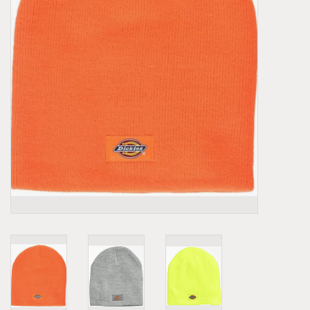
Demonia
MoEa
Autres marques
Vêtements
Accessoires
Articles en solde