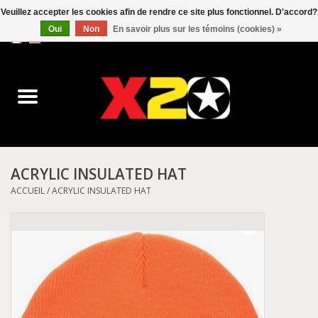
Veuillez accepter les cookies afin de rendre ce site plus fonctionnel. D'accord?
Oui
Non
En savoir plus sur les témoins (cookies) »
0 Articles - C$0.00
Accueil
Dr.Martens
Converse
ACRYLIC INSULATED HAT
Kickers
ACCUEIL
/
ACRYLIC INSULATED HAT
Birkenstock
Vans
Dickies