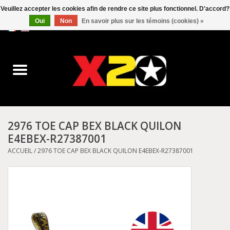
Veuillez accepter les cookies afin de rendre ce site plus fonctionnel. D'accord?
Oui
Non
En savoir plus sur les témoins (cookies) »
0 Articles - C$0.00
Accueil
Dr.Martens
Converse
2976 TOE CAP BEX BLACK QUILON
E4EBEX-R27387001
Kickers
ACCUEIL
/
2976 TOE CAP BEX BLACK QUILON E4EBEX-R27387001
Birkenstock
Vans
Dickies