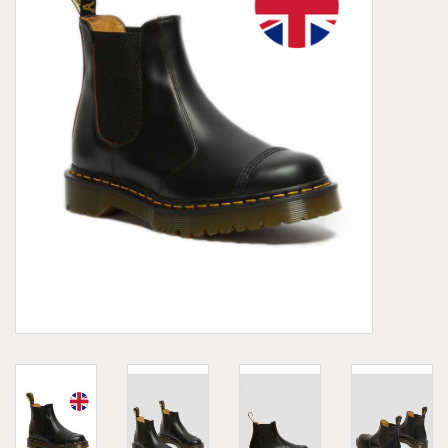
Demonia
MoEa
Autres marques
Vêtements
Accessoires
Articles en solde