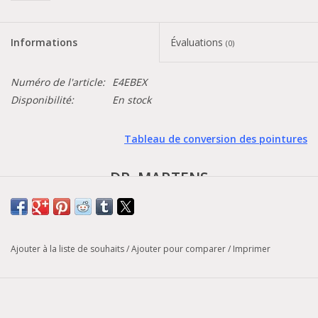
Informations
Évaluations
(0)
Numéro de l'article:
E4EBEX
Disponibilité:
En stock
Tableau de conversion des pointures
DR. MARTENS
- 2976 -
Made In England
Ajouter à la liste de souhaits
/
Ajouter pour comparer
/
Imprimer
Notre silhouette classique de botte Chelsea est retravaillée avec
une semelle à double hauteur et un embout à triple piqûre pour
une touche disruptive. Fabriquées à la main à Wollaston en cuir