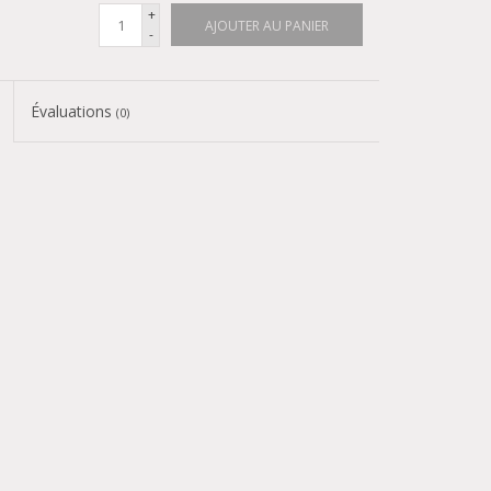
+
AJOUTER AU PANIER
-
Évaluations
(0)