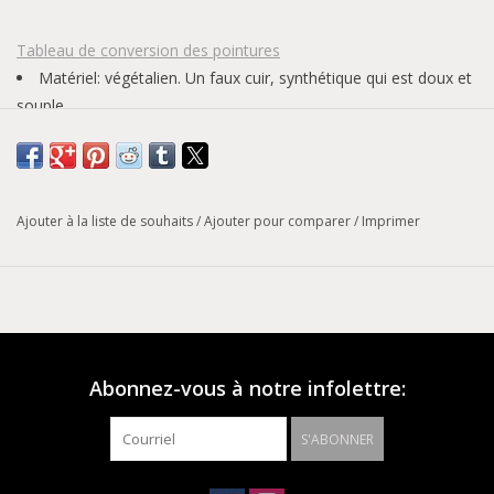
Tableau de conversion des pointures
Matériel: végétalien. Un faux cuir, synthétique qui est doux et
souple.
Entretien:
Rub Off
= nettoyer la saleté à l'aide d'un chiffon
humide et laisser sécher.
Ajouter à la liste de souhaits
/
Ajouter pour comparer
/
Imprimer
Abonnez-vous à notre infolettre:
S'ABONNER