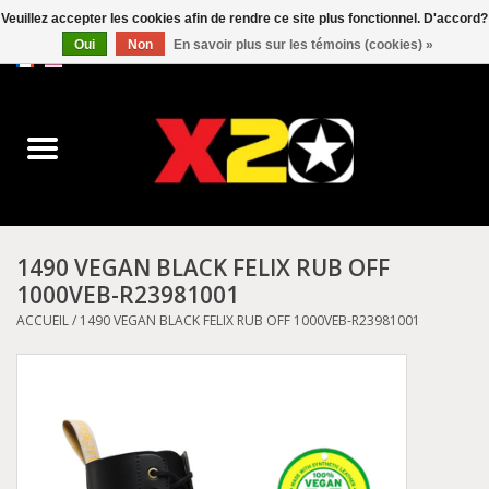
Veuillez accepter les cookies afin de rendre ce site plus fonctionnel. D'accord?
Oui
Non
En savoir plus sur les témoins (cookies) »
0 Articles - C$0.00
Accueil
Dr.Martens
Converse
1490 VEGAN BLACK FELIX RUB OFF
1000VEB-R23981001
Kickers
ACCUEIL
/
1490 VEGAN BLACK FELIX RUB OFF 1000VEB-R23981001
Birkenstock
Vans
Dickies