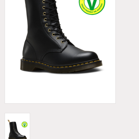
Demonia
MoEa
Autres marques
Vêtements
Accessoires
Articles en solde