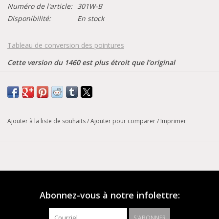
Numéro de l'article:
301W-B
Disponibilité:
En stock
Tableau de conversion des pointures
Cette version du 1460 est plus étroit que l'original
Matériel:
Airwairs
cuir original = un cuir solide au fini lisse à
l'apparence semi-brillant.
Entretien:
Smooth
= nettoyer la saleté à l'aide d'un chiffon
humide, laisser sécher, appliquer une cire afin de protéger et de
Ajouter à la liste de souhaits
/
Ajouter pour comparer
/
Imprimer
restaurer la brillance du cuir.
Abonnez-vous à notre infolettre:
S'ABONNER