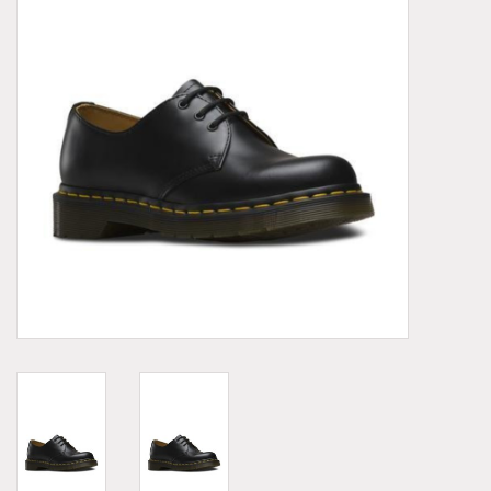
Demonia
MoEa
Autres marques
Vêtements
Accessoires
Articles en solde