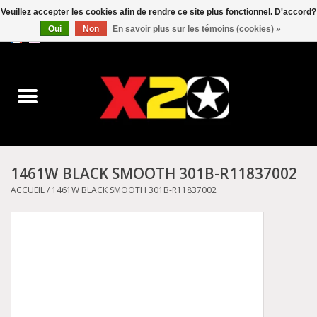
Veuillez accepter les cookies afin de rendre ce site plus fonctionnel. D'accord?
Oui
Non
En savoir plus sur les témoins (cookies) »
0 Articles - C$0.00
Accueil
Dr.Martens
Converse
1461W BLACK SMOOTH 301B-R11837002
Kickers
ACCUEIL
/
1461W BLACK SMOOTH 301B-R11837002
Birkenstock
Vans
Dickies