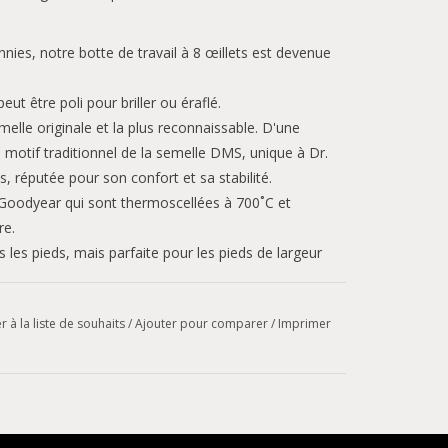
ies, notre botte de travail à 8 œillets est devenue
eut être poli pour briller ou éraflé.
melle originale et la plus reconnaissable. D'une
 motif traditionnel de la semelle DMS, unique à Dr.
s, réputée pour son confort et sa stabilité.
 Goodyear qui sont thermoscellées à 700˚C et
re.
es pieds, mais parfaite pour les pieds de largeur
r à la liste de souhaits
/
Ajouter pour comparer
/
Imprimer