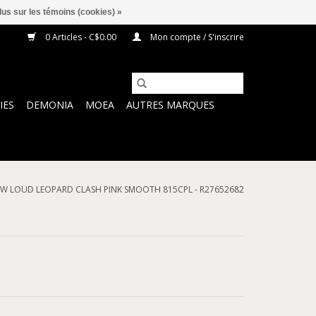
lus sur les témoins (cookies) »
0 Articles - C$0.00
Mon compte / S'inscrire
IES
DEMONIA
MOEA
AUTRES MARQUES
W LOUD LEOPARD CLASH PINK SMOOTH 815CPL - R27652682