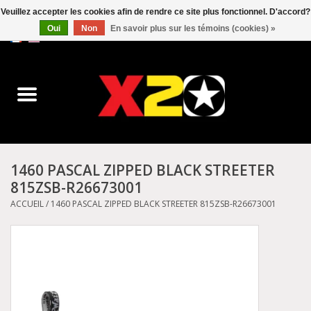
Veuillez accepter les cookies afin de rendre ce site plus fonctionnel. D'accord?
Oui
Non
En savoir plus sur les témoins (cookies) »
0 Articles - C$0.00
Accueil
Dr.Martens
Converse
1460 PASCAL ZIPPED BLACK STREETER
815ZSB-R26673001
Kickers
ACCUEIL
/
1460 PASCAL ZIPPED BLACK STREETER 815ZSB-R26673001
Birkenstock
Vans
Dickies