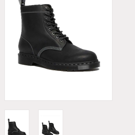
Demonia
MoEa
Autres marques
Vêtements
Accessoires
Articles en solde