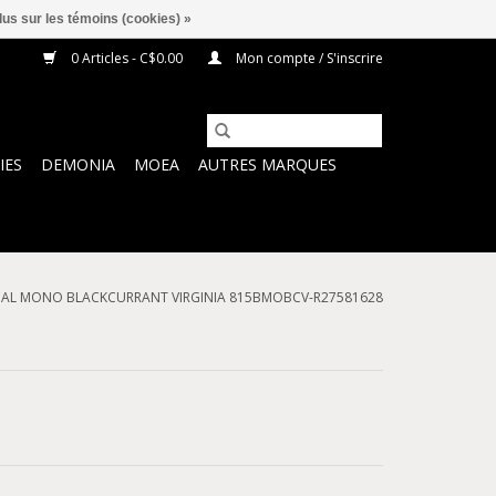
lus sur les témoins (cookies) »
0 Articles - C$0.00
Mon compte / S'inscrire
IES
DEMONIA
MOEA
AUTRES MARQUES
CAL MONO BLACKCURRANT VIRGINIA 815BMOBCV-R27581628