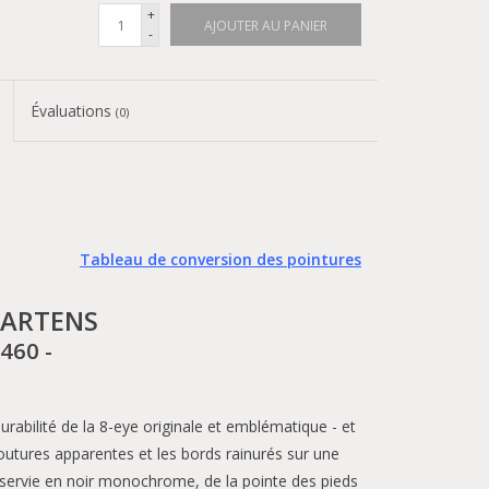
+
AJOUTER AU PANIER
-
Évaluations
(0)
Tableau de conversion des pointures
MARTENS
1460 -
urabilité de la 8-eye originale et emblématique - et
outures apparentes et les bords rainurés sur une
t servie en noir monochrome, de la pointe des pieds