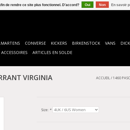
afin de rendre ce site plus fonctionnel. D'accord?
Oui
Non
En savoir p
.MARTENS
CONVERSE
KICKERS
BIRKENSTOCK
VANS
DICK
ACCESSOIRES
ARTICLES EN SOLDE
RRANT VIRGINIA
ACCUEIL
/
1460 PAS
Size:
*