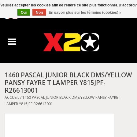
Veuillez accepter les cookies afin de rendre ce site plus fonctionnel. D'accord?
Oui
Non
En savoir plus sur les témoins (cookies) »
0 Articles - C$0.00
Accueil
Dr.Martens
Converse
1460 PASCAL JUNIOR BLACK DMS/YELLOW
PANSY FAYRE T LAMPER Y815JPF-
Kickers
R26613001
ACCUEIL
/
1460 PASCAL JUNIOR BLACK DMS/YELLOW PANSY FAYRE T
Birkenstock
LAMPER Y815JPF-R26613001
Vans
Dickies