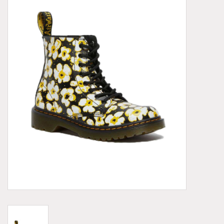
Demonia
MoEa
Autres marques
Vêtements
Accessoires
Articles en solde