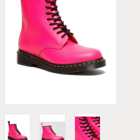
Demonia
MoEa
Autres marques
Vêtements
Accessoires
Articles en solde