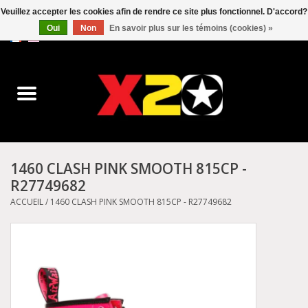
Veuillez accepter les cookies afin de rendre ce site plus fonctionnel. D'accord?
Oui
Non
En savoir plus sur les témoins (cookies) »
0 Articles - C$0.00
Accueil
Dr.Martens
Converse
1460 CLASH PINK SMOOTH 815CP -
R27749682
Kickers
ACCUEIL
/
1460 CLASH PINK SMOOTH 815CP - R27749682
Birkenstock
Vans
Dickies