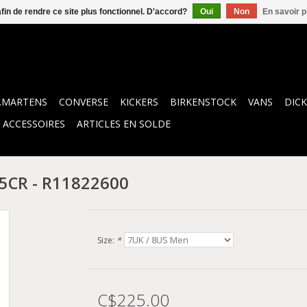
afin de rendre ce site plus fonctionnel. D'accord?
Oui
Non
En savoir p
.MARTENS
CONVERSE
KICKERS
BIRKENSTOCK
VANS
DICK
ACCESSOIRES
ARTICLES EN SOLDE
5CR - R11822600
Size:
*
C$225.00