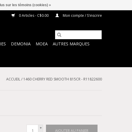
lus sur les témoins (cookies) »
0 Articles - C$0.00
Mon compte / S'inscrire
IES
DEMONIA
MOEA
AUTRES MARQUES
ACCUEIL
/
1460 CHERRY RED SMOOTH 815CR - R11822600
+
AJOUTER AU PANIER