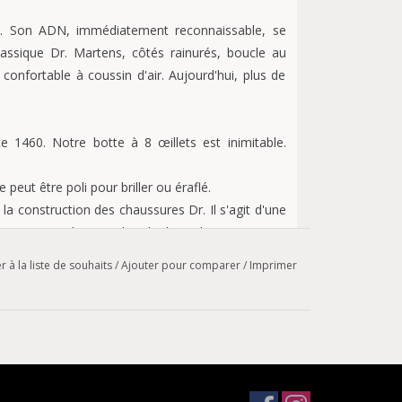
le. Son ADN, immédiatement reconnaissable, se
lassique Dr. Martens, côtés rainurés, boucle au
confortable à coussin d'air. Aujourd'hui, plus de
 1460. Notre botte à 8 œillets est inimitable.
 peut être poli pour briller ou éraflé.
la construction des chaussures Dr. Il s'agit d'une
ignature et de notre bande de roulement unique.
tée pour son confort et sa stabilité.
r à la liste de souhaits
/
Ajouter pour comparer
/
Imprimer
ignes en trépointe Goodyear scellées à chaud et
lématique.