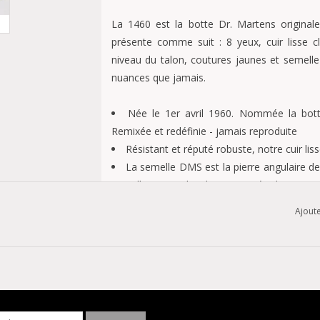
La 1460 est la botte Dr. Martens origina
présente comme suit : 8 yeux, cuir lisse c
niveau du talon, coutures jaunes et semelle 
nuances que jamais.
Née le 1er avril 1960. Nommée la botte
Remixée et redéfinie - jamais reproduite
Résistant et réputé robuste, notre cuir lisse
La semelle DMS est la pierre angulaire de 
semelle en PVC bicolore marquée de notre s
L'une de nos semelles les plus flexibles, répu
Ajoute
Construction - Fabriquées à partir de l
renforcées par notre point de trépointe emb
Semelle - Plus large et bout plus arrondi