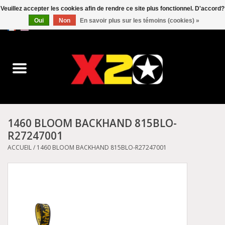
Veuillez accepter les cookies afin de rendre ce site plus fonctionnel. D'accord?
Oui
Non
En savoir plus sur les témoins (cookies) »
0 Articles - C$0.00
Accueil
Dr.Martens
Converse
1460 BLOOM BACKHAND 815BLO-
R27247001
Kickers
ACCUEIL
/
1460 BLOOM BACKHAND 815BLO-R27247001
Birkenstock
Vans
Dickies