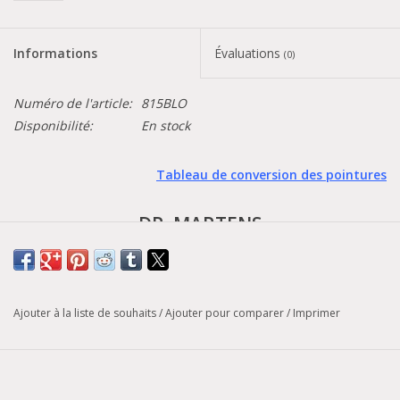
Informations
Évaluations
(0)
Numéro de l'article:
815BLO
Disponibilité:
En stock
Tableau de conversion des pointures
DR. MARTENS
- 1460 -
Le 1460 en pleine floraison. Un motif floral avec des détails de
Ajouter à la liste de souhaits
/
Ajouter pour comparer
/
Imprimer
papillons et de pièges à mouches de Vénus imprimés sur un cuir
Backhand souple, pleine fleur et résistant. Cette chaussure
s'inscrit dans la riche tradition de DM, qui consiste à associer
des imprimés floraux à des silhouettes robustes. Posée sur une