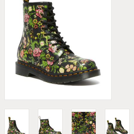
Demonia
MoEa
Autres marques
Vêtements
Accessoires
Articles en solde