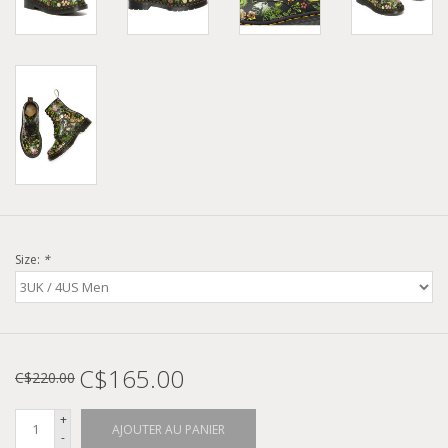
Size:
*
C$165.00
C$220.00
+
AJOUTER AU PANIER
-