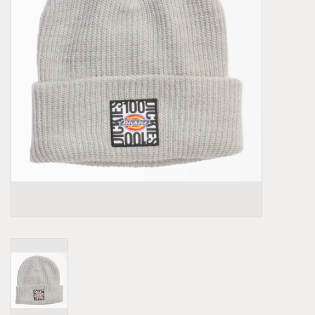
Demonia
MoEa
Autres marques
Vêtements
Accessoires
Articles en solde