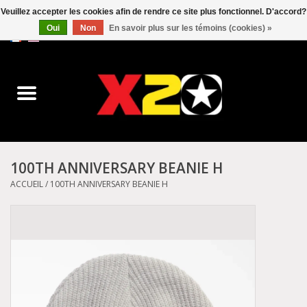
Veuillez accepter les cookies afin de rendre ce site plus fonctionnel. D'accord?
Oui
Non
En savoir plus sur les témoins (cookies) »
0 Articles - C$0.00
Accueil
Dr.Martens
Converse
100TH ANNIVERSARY BEANIE H
Kickers
ACCUEIL
/
100TH ANNIVERSARY BEANIE H
Birkenstock
Vans
Dickies