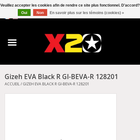
Veuillez accepter les cookies afin de rendre ce site plus fonctionnel. D'accord?
Oui
Non
En savoir plus sur les témoins (cookies) »
0 Articles - C$0.00
Accueil
Dr.Martens
Converse
Gizeh EVA Black R GI-BEVA-R 128201
Kickers
ACCUEIL
/
GIZEH EVA BLACK R GI-BEVA-R 128201
Birkenstock
Vans
Dickies