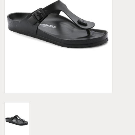
Demonia
MoEa
Autres marques
Vêtements
Accessoires
Articles en solde