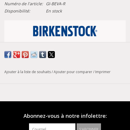
Numéro de l'article:
GI-BEVA-R
Disponibilité:
En stock
Tableau de conversion des pointures
Largeur :
Régulière
Ajouter à la liste de souhaits
/
Ajouter pour comparer
/
Imprimer
Modèle :
Gizeh
La BIRKENSTOCK Gizeh est notre sandale thong classique.
Inspirée de l'original en liège, cette sandale est fabriquée en
EVA ultra léger et très flexible. Ces sandales colorées
absorbent les chocs, sont imperméables et respectueuses de
la peau. Portez-les à la plage, dans le jardin ou dans les
Abonnez-vous à notre infolettre:
espaces de bien-être et de spa. C'est le complément parfait
de vos sandales BIRKENSTOCK classiques.
S'ABONNER